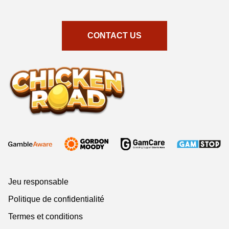
CONTACT US
Jeu responsable
Politique de confidentialité
Termes et conditions