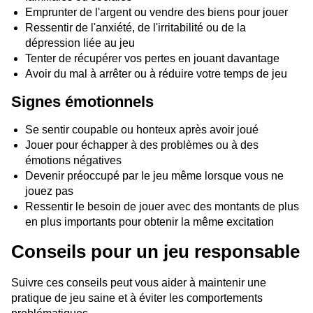
Emprunter de l'argent ou vendre des biens pour jouer
Ressentir de l'anxiété, de l'irritabilité ou de la
dépression liée au jeu
Tenter de récupérer vos pertes en jouant davantage
Avoir du mal à arrêter ou à réduire votre temps de jeu
Signes émotionnels
Se sentir coupable ou honteux après avoir joué
Jouer pour échapper à des problèmes ou à des
émotions négatives
Devenir préoccupé par le jeu même lorsque vous ne
jouez pas
Ressentir le besoin de jouer avec des montants de plus
en plus importants pour obtenir la même excitation
Conseils pour un jeu responsable
Suivre ces conseils peut vous aider à maintenir une
pratique de jeu saine et à éviter les comportements