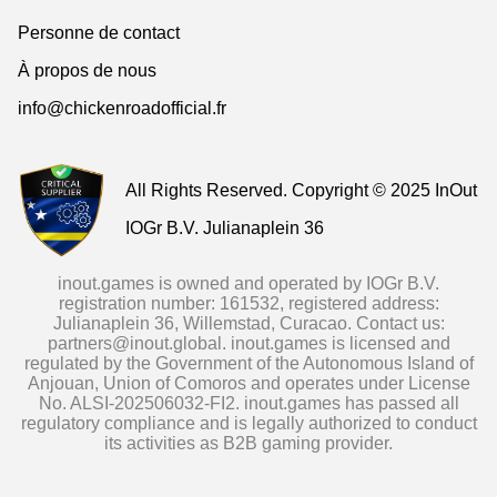
Personne de contact
À propos de nous
info@chickenroadofficial.fr
All Rights Reserved. Copyright © 2025 InOut
IOGr B.V. Julianaplein 36
inout.games is owned and operated by IOGr B.V.
registration number: 161532, registered address:
Julianaplein 36, Willemstad, Curacao. Contact us:
partners@inout.global. inout.games is licensed and
regulated by the Government of the Autonomous Island of
Anjouan, Union of Comoros and operates under License
No. ALSI-202506032-FI2. inout.games has passed all
regulatory compliance and is legally authorized to conduct
its activities as B2B gaming provider.