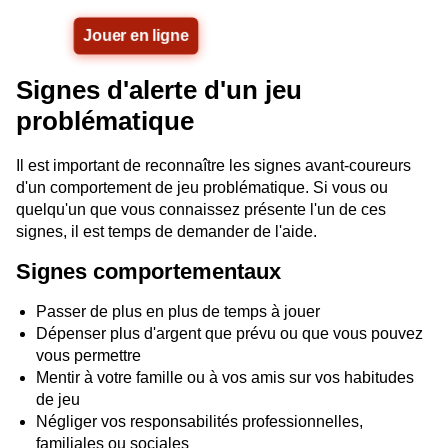
Jouer en ligne
Signes d'alerte d'un jeu
problématique
Il est important de reconnaître les signes avant-coureurs
d'un comportement de jeu problématique. Si vous ou
quelqu'un que vous connaissez présente l'un de ces
signes, il est temps de demander de l'aide.
Signes comportementaux
Passer de plus en plus de temps à jouer
Dépenser plus d'argent que prévu ou que vous pouvez
vous permettre
Mentir à votre famille ou à vos amis sur vos habitudes
de jeu
Négliger vos responsabilités professionnelles,
familiales ou sociales