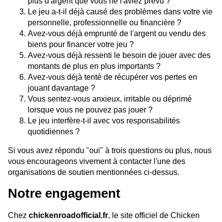
plus d'argent que vous ne l'aviez prévu ?
Le jeu a-t-il déjà causé des problèmes dans votre vie
personnelle, professionnelle ou financière ?
Avez-vous déjà emprunté de l'argent ou vendu des
biens pour financer votre jeu ?
Avez-vous déjà ressenti le besoin de jouer avec des
montants de plus en plus importants ?
Avez-vous déjà tenté de récupérer vos pertes en
jouant davantage ?
Vous sentez-vous anxieux, irritable ou déprimé
lorsque vous ne pouvez pas jouer ?
Le jeu interfère-t-il avec vos responsabilités
quotidiennes ?
Si vous avez répondu "oui" à trois questions ou plus, nous
vous encourageons vivement à contacter l'une des
organisations de soutien mentionnées ci-dessus.
Notre engagement
Chez
chickenroadofficial.fr
, le site officiel de Chicken