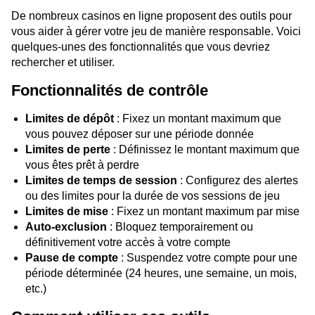
De nombreux casinos en ligne proposent des outils pour
vous aider à gérer votre jeu de manière responsable. Voici
quelques-unes des fonctionnalités que vous devriez
rechercher et utiliser.
Fonctionnalités de contrôle
Limites de dépôt
: Fixez un montant maximum que
vous pouvez déposer sur une période donnée
Limites de perte
: Définissez le montant maximum que
vous êtes prêt à perdre
Limites de temps de session
: Configurez des alertes
ou des limites pour la durée de vos sessions de jeu
Limites de mise
: Fixez un montant maximum par mise
Auto-exclusion
: Bloquez temporairement ou
définitivement votre accès à votre compte
Pause de compte
: Suspendez votre compte pour une
période déterminée (24 heures, une semaine, un mois,
etc.)