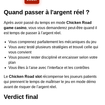
Quand passer à l'argent réel ?
Après avoir passé du temps en mode
Chicken Road
game casino
, vous vous demanderez peut-être quand il
est temps de passer à l'argent réel.
Vous comprenez parfaitement les mécaniques du jeu
Vous avez testé plusieurs stratégies et trouvé celle qui
vous convient
Vous pouvez rester discipliné et encaisser selon votre
plan
Vous êtes à l'aise avec l'interface et les contrôles
Le
Chicken Road slot
récompense les joueurs patients
qui prennent le temps de maîtriser le jeu en mode démo
avant de risquer de l'argent réel.
Verdict final