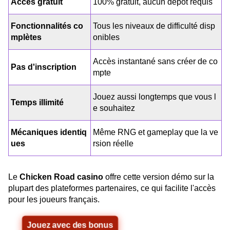
Accès gratuit
100% gratuit, aucun dépôt requis
Fonctionnalités co
Tous les niveaux de difficulté disp
mplètes
onibles
Accès instantané sans créer de co
Pas d'inscription
mpte
Jouez aussi longtemps que vous l
Temps illimité
e souhaitez
Mécaniques identiq
Même RNG et gameplay que la ve
ues
rsion réelle
Le
Chicken Road casino
offre cette version démo sur la
plupart des plateformes partenaires, ce qui facilite l'accès
pour les joueurs français.
Jouez avec des bonus