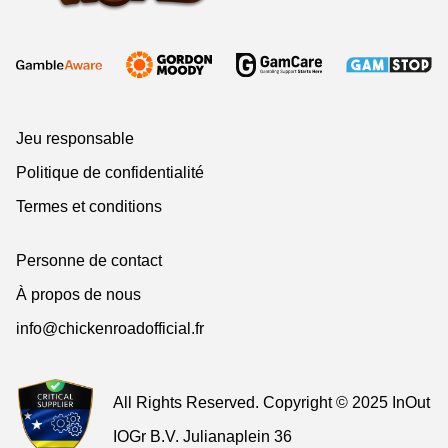
Jeu responsable
Politique de confidentialité
Termes et conditions
Personne de contact
À propos de nous
info@chickenroadofficial.fr
All Rights Reserved. Copyright © 2025 InOut
IOGr B.V. Julianaplein 36