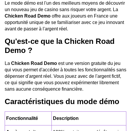
Le mode démo est l'un des meilleurs moyens de découvrir
un nouveau jeu de casino sans risquer votre argent. La
Chicken Road Demo
offre aux joueurs en France une
opportunité unique de se familiariser avec ce jeu innovant
avant de passer à l'argent réel.
Qu'est-ce que la Chicken Road
Demo ?
La
Chicken Road Demo
est une version gratuite du jeu
qui vous permet d'accéder à toutes les fonctionnalités sans
dépenser d'argent réel. Vous jouez avec de l'argent fictif,
ce qui signifie que vous pouvez expérimenter librement
sans aucune conséquence financière.
Caractéristiques du mode démo
Fonctionnalité
Description