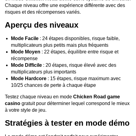
Chaque niveau offre une expérience différente avec des
risques et des récompenses variés.
Aperçu des niveaux
Mode Facile
: 24 étapes disponibles, risque faible,
multiplicateurs plus petits mais plus fréquents
Mode Moyen
: 22 étapes, équilibre entre risque et
récompense
Mode Difficile
: 20 étapes, risque élevé avec des
multiplicateurs plus importants
Mode Hardcore
: 15 étapes, risque maximum avec
10/25 chances de perte à chaque étape
Testez chaque niveau en mode
Chicken Road game
casino
gratuit pour déterminer lequel correspond le mieux
à votre style de jeu.
Stratégies à tester en mode démo