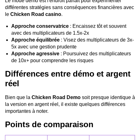
Le mode démo est l'endroit parfait pour expérimenter
différentes stratégies sans conséquences financières avec
le
Chicken Road casino
.
Approche conservatrice
: Encaissez tôt et souvent
avec des multiplicateurs de 1.5x-2x
Approche équilibrée
: Visez des multiplicateurs de 3x-
5x avec une gestion prudente
Approche agressive
: Poursuivez des multiplicateurs
de 10x+ pour comprendre les risques
Différences entre démo et argent
réel
Bien que la
Chicken Road Demo
soit presque identique à
la version en argent réel, il existe quelques différences
importantes à noter.
Points de comparaison